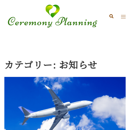
コ
ン
テ
ト
検
ン
索
グ
ツ
ル
へ
メ
ス
ニ
キ
ュ
ッ
ー
プ
カテゴリー:
お知らせ